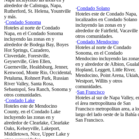
alrededor de Calistoga, Napa,
·
Condado Solano
Rutherford, St. Helena, Yountville
Hoteles este de Condado Napa,
y más.
localizados en Condado Solano
·
Condado Sonoma
incluyendo las zonas en y
Hoteles al norte de Condado
alrededor de Fairfield, Vacaville
Napa, en el Condado Sonoma
otros comunidades.
incluyendo las zonas en y
·
Condado Mendocino
alrededor de Bodega Bay, Boyes
Hoteles al norte de Condado
Hot Springs, Cazadero,
Sonoma, en el Condado
Cloverdale, Forestville,
Mendocino incluyendo las zona
Geyserville, Glen Ellen,
en y alrededor de Albion, Gualal
Guerneville, Healdsburg, Jenner,
Hopland, Leggett, Little River,
Kenwood, Monte Rio, Occidental,
Mendocino, Point Arena, Ukiah
Petaluma, Rohnert Park, Russian
Westport, Willits y otros
River Valley, Santa Rosa,
comunidades.
Sebastopol, Sea Ranch, Sonoma y
·
San Francisco
otros comunidades.
Hoteles al sur de Napa Valley, e
·
Condado Lake
el área metropolitana de San
Hoteles este de Mendocino
Francisco metropolitan area, a lo
County, en el Condado Lake
largo del lado oeste de la Bahía 
incluyendo las zonas en y
San Francisco.
alrededor de Clearlake, Clearlake
Oaks, Kelseyville, Lakeport,
Middletown, Nice, Upper Lake y