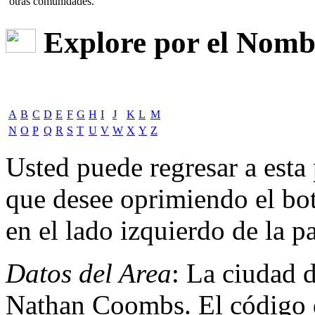
otras comunidades.
Explore por el Nombr
A
B
C
D
E
F
G
H
I
J
K
L
M
N
O
P
Q
R
S
T
U
V
W
X
Y
Z
Usted puede regresar a est
que desee oprimiendo el bot
en el lado izquierdo de la pa
Datos del Area
: La ciudad 
Nathan Coombs. El código d